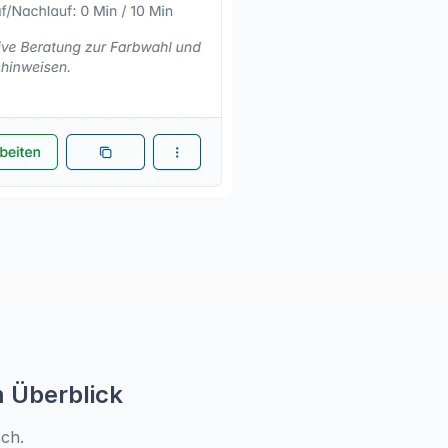
m Überblick
sch.